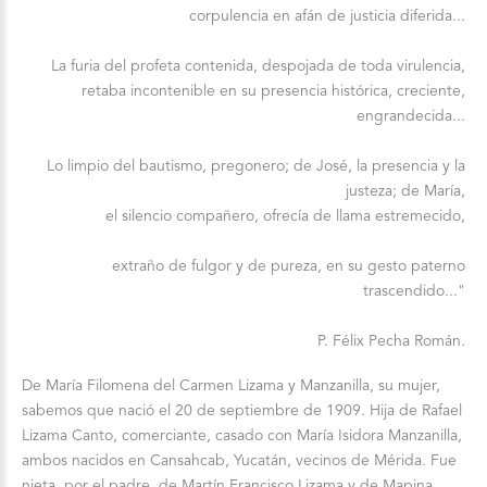
corpulencia en afán de justicia diferida...
La furia del profeta contenida, despojada de toda virulencia,
retaba incontenible en su presencia histórica, creciente,
engrandecida...
Lo limpio del bautismo, pregonero; de José, la presencia y la
justeza; de María,
el silencio compañero, ofrecía de llama estremecido,
extraño de fulgor y de pureza, en su gesto paterno
trascendido..."
P. Félix Pecha Román.
De María Filomena del Carmen Lizama y Manzanilla, su mujer,
sabemos que nació el 20 de septiembre de 1909. Hija de Rafael
Lizama Canto, comerciante, casado con María Isidora Manzanilla,
ambos nacidos en Cansahcab, Yucatán, vecinos de Mérida. Fue
nieta, por el padre, de Martín Francisco Lizama y de Mapina